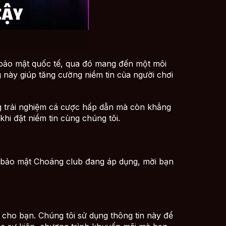
bảo mật quốc tế, qua đó mang đến một môi
 này giúp tăng cường niềm tin của người chơi
g trải nghiệm cá cược hấp dẫn mà còn khẳng
hi đặt niềm tin cùng chúng tôi.
h bảo mật Choáng club đang áp dụng, mời bạn
 cho bạn. Chúng tôi sử dụng thông tin này để