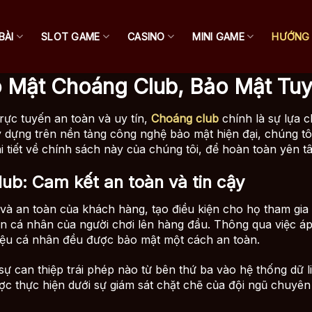
BÀI
SLOT GAME
CASINO
MINI GAME
HƯỚNG
 Mật Choáng Club, Bảo Mật Tuy
ực tuyến an toàn và uy tín,
Choáng club
chính là sự lựa 
dựng trên nền tảng công nghệ bảo mật hiện đại, chúng tôi
i tiết về chính sách này của chúng tôi, để hoàn toàn yên tâ
ub: Cam kết an toàn và tin cậy
 và an toàn của khách hàng, tạo điều kiện cho họ tham gia 
tin cá nhân của người chơi lên hàng đầu. Thông qua việc á
 liệu cá nhân đều được bảo mật một cách an toàn.
ự can thiệp trái phép nào từ bên thứ ba vào hệ thống dữ li
được thực hiện dưới sự giám sát chặt chẽ của đội ngũ chuy