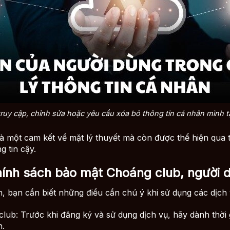
uy cập, chỉnh sửa hoặc yêu cầu xóa bỏ thông tin cá nhân mình tạ
à một cam kết về mặt lý thuyết mà còn được thể hiện qua
 tin cậy.
 chính sách bảo mật Choáng club, người
, bạn cần biết những điều cần chú ý khi sử dụng các dịch 
lub: Trước khi đăng ký và sử dụng dịch vụ, hãy dành thời
h.