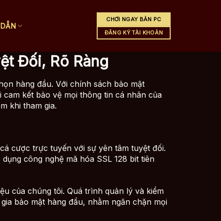
CHƠI NGAY BẢN PC
 DẪN
ĐĂNG KÝ TÀI KHOẢN
ệt Đối, Rõ Ràng
chọn hàng đầu. Với chính sách bảo mật
 cam kết bảo vệ mọi thông tin cá nhân của
m khi tham gia.
cá cược trực tuyến với sự yên tâm tuyệt đối.
p dụng công nghệ mã hóa SSL 128 bit tiên
ệu của chúng tôi. Quá trình quản lý và kiểm
ên gia bảo mật hàng đầu, nhằm ngăn chặn mọi