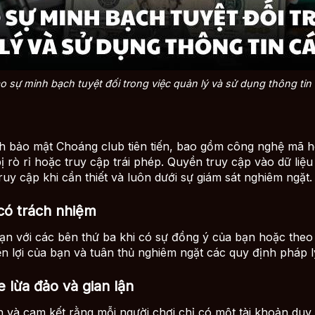
 sự minh bạch tuyệt đối trong việc quản lý và sử dụng thông tin
 bảo mật Choáng club tiên tiến, bao gồm công nghệ mã h
rò rỉ hoặc truy cập trái phép. Quyền truy cập vào dữ liệ
y cập khi cần thiết và luôn dưới sự giám sát nghiêm ngặt.
có trách nhiệm
bạn với các bên thứ ba khi có sự đồng ý của bạn hoặc theo 
 lợi của bạn và tuân thủ nghiêm ngặt các quy định pháp l
 lừa đảo và gian lận
 và cam kết rằng mỗi người chơi chỉ có một tài khoản duy 