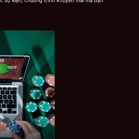
 các sự kiện, chương trình khuyến mãi mà bạn