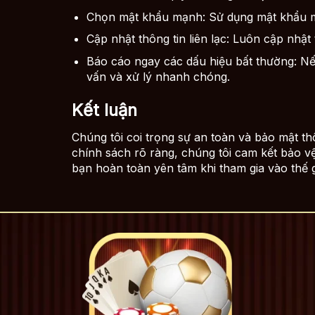
Chọn mật khẩu mạnh: Sử dụng mật khẩu mạ
Cập nhật thông tin liên lạc: Luôn cập nhật
Báo cáo ngay các dấu hiệu bất thường: Nếu
vấn và xử lý nhanh chóng.
Kết luận
Chúng tôi coi trọng sự an toàn và bảo mật th
chính sách rõ ràng, chúng tôi cam kết bảo vệ
bạn hoàn toàn yên tâm khi tham gia vào thế gi