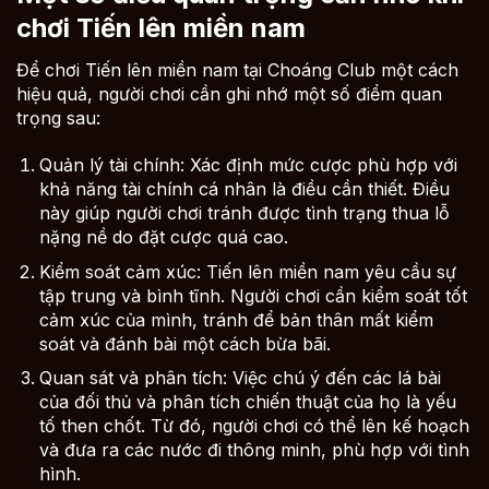
chơi Tiến lên miền nam
Để chơi Tiến lên miền nam tại Choáng Club một cách
hiệu quả, người chơi cần ghi nhớ một số điểm quan
trọng sau:
Quản lý tài chính: Xác định mức cược phù hợp với
khả năng tài chính cá nhân là điều cần thiết. Điều
này giúp người chơi tránh được tình trạng thua lỗ
nặng nề do đặt cược quá cao.
Kiểm soát cảm xúc: Tiến lên miền nam yêu cầu sự
tập trung và bình tĩnh. Người chơi cần kiểm soát tốt
cảm xúc của mình, tránh để bản thân mất kiểm
soát và đánh bài một cách bừa bãi.
Quan sát và phân tích: Việc chú ý đến các lá bài
của đối thủ và phân tích chiến thuật của họ là yếu
tố then chốt. Từ đó, người chơi có thể lên kế hoạch
và đưa ra các nước đi thông minh, phù hợp với tình
hình.