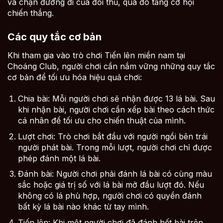
và chặn đường đi của đối thủ, qua đó tăng cơ hội
chiến thắng.
Các quy tắc cơ bản
Khi tham gia vào trò chơi Tiến lên miền nam tại
Choáng Club, người chơi cần nắm vững những quy tắc
cơ bản để tối ưu hóa hiệu quả chơi:
Chia bài: Mỗi người chơi sẽ nhận được 13 lá bài. Sau
khi nhận bài, người chơi cần xếp bài theo cách thức
cá nhân để tối ưu cho chiến thuật của mình.
Lượt chơi: Trò chơi bắt đầu với người ngồi bên trái
người phát bài. Trong mỗi lượt, người chơi chỉ được
phép đánh một lá bài.
Đánh bài: Người chơi phải đánh lá bài có cùng màu
sắc hoặc giá trị số với lá bài mở đầu lượt đó. Nếu
không có lá phù hợp, người chơi có quyền đánh
bất kỳ lá bài nào khác từ tay mình.
Tiến lên: Khi một người chơi đã đánh hết bài trên