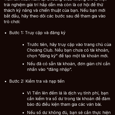
trải nghiệm giải trí hấp dẫn mà còn là cơ hội để thử
thách kỹ năng và chiến thuật của bạn. Nếu bạn mới
bắt đầu, hãy theo dõi các bước sau để tham gia vào
trò chơi:
Bước 1: Truy cập và đăng ký
Trước tiên, hãy truy cập vào trang chủ của
Choáng Club. Nếu bạn chưa có tài khoản,
chọn “đăng ký” để tạo một tài khoản mới.
Nếu đã có sẵn tài khoản, đơn giản chỉ cần
nhấn vào “đăng nhập”.
Bước 2: Kiểm tra và nạp tiền
Vì Tiến lên đếm lá là dịch vụ tính phí, bạn
cần kiểm tra số dư trong tài khoản để đảm
bảo đủ điều kiện tham gia các ván bài.
Nếu số dư không đủ, bạn sẽ cần thực hiện