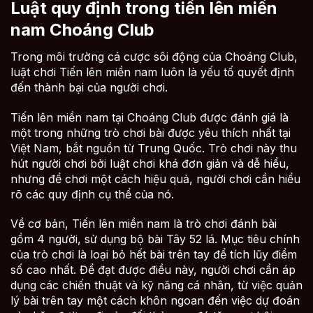
Luật quy định trong tiến lên miền
nam Choáng Club
Trong môi trường cá cược sôi động của Choáng Club,
luật chơi Tiến lên miền nam luôn là yếu tố quyết định
đến thành bại của người chơi.
Tiến lên miền nam tại Choáng Club được đánh giá là
một trong những trò chơi bài được yêu thích nhất tại
Việt Nam, bắt nguồn từ Trung Quốc. Trò chơi này thu
hút người chơi bởi luật chơi khá đơn giản và dễ hiểu,
nhưng để chơi một cách hiệu quả, người chơi cần hiểu
rõ các quy định cụ thể của nó.
Về cơ bản, Tiến lên miền nam là trò chơi đánh bài
gồm 4 người, sử dụng bộ bài Tây 52 lá. Mục tiêu chính
của trò chơi là loại bỏ hết bài trên tay để tích lũy điểm
số cao nhất. Để đạt được điều này, người chơi cần áp
dụng các chiến thuật và kỹ năng cá nhân, từ việc quản
lý bài trên tay một cách khôn ngoan đến việc dự đoán