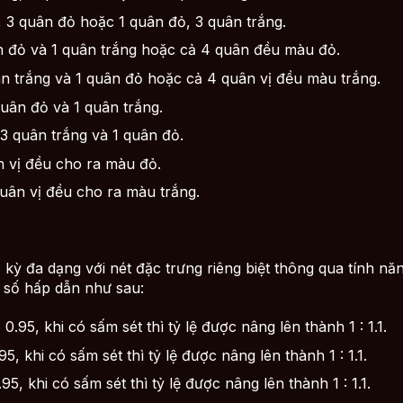
g, 3 quân đỏ hoặc 1 quân đỏ, 3 quân trắng.
ân đỏ và 1 quân trắng hoặc cả 4 quân đều màu đỏ.
ân trắng và 1 quân đỏ hoặc cả 4 quân vị đều màu trắng.
uân đỏ và 1 quân trắng.
3 quân trắng và 1 quân đỏ.
n vị đều cho ra màu đỏ.
uân vị đều cho ra màu trắng.
kỳ đa dạng với nét đặc trưng riêng biệt thông qua tính năn
 số hấp dẫn như sau:
0.95, khi có sấm sét thì tỷ lệ được nâng lên thành 1 : 1.1.
5, khi có sấm sét thì tỷ lệ được nâng lên thành 1 : 1.1.
95, khi có sấm sét thì tỷ lệ được nâng lên thành 1 : 1.1.