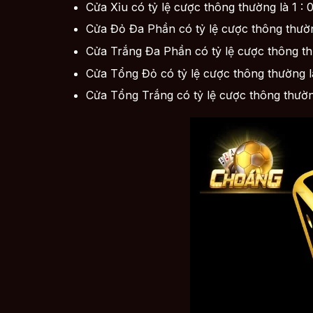
Cửa Xỉu có tỷ lệ cược thông thường là 1 : 0.
Cửa Đỏ Đa Phần có tỷ lệ cược thông thường l
Cửa Trắng Đa Phần có tỷ lệ cược thông thườn
Cửa Tổng Đỏ có tỷ lệ cược thông thường là 1
Cửa Tổng Trắng có tỷ lệ cược thông thường l