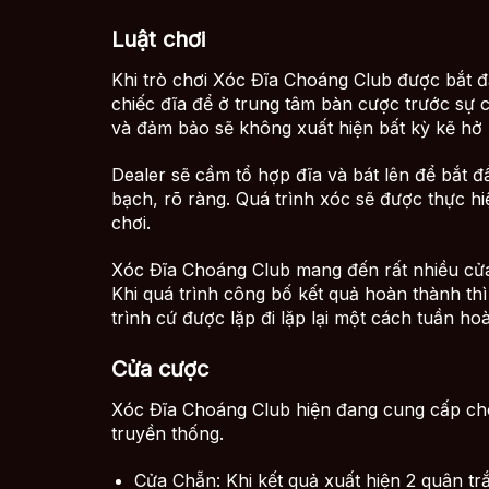
Luật chơi
Khi trò chơi Xóc Đĩa Choáng Club được bắt đ
chiếc đĩa để ở trung tâm bàn cược trước sự ch
và đảm bảo sẽ không xuất hiện bất kỳ kẽ hở 
Dealer sẽ cầm tổ hợp đĩa và bát lên để bắt
bạch, rõ ràng. Quá trình xóc sẽ được thực h
chơi.
Xóc Đĩa Choáng Club mang đến rất nhiều cửa
Khi quá trình công bố kết quả hoàn thành thì 
trình cứ được lặp đi lặp lại một cách tuần h
Cửa cược
Xóc Đĩa Choáng Club hiện đang cung cấp cho
truyền thống.
Cửa Chẵn: Khi kết quả xuất hiện 2 quân t