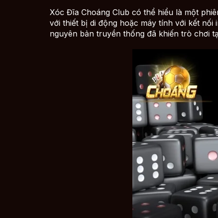
Xóc Đĩa Choáng Club có thể hiểu là một phi
với thiết bị di động hoặc máy tính với kết nối 
nguyên bản truyền thống đã khiến trò chơi t