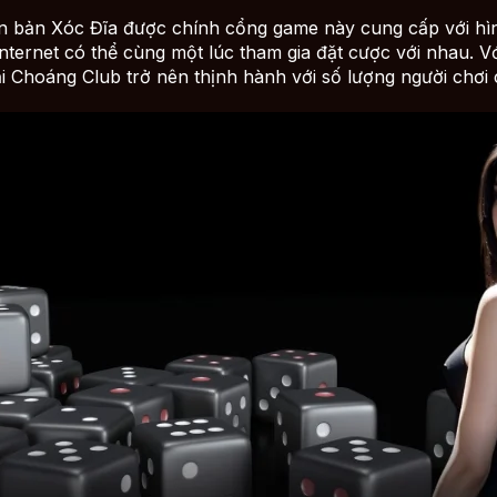
ên bản Xóc Đĩa được chính cổng game này cung cấp với hìn
internet có thể cùng một lúc tham gia đặt cược với nhau. Với 
ại Choáng Club trở nên thịnh hành với số lượng người chơi