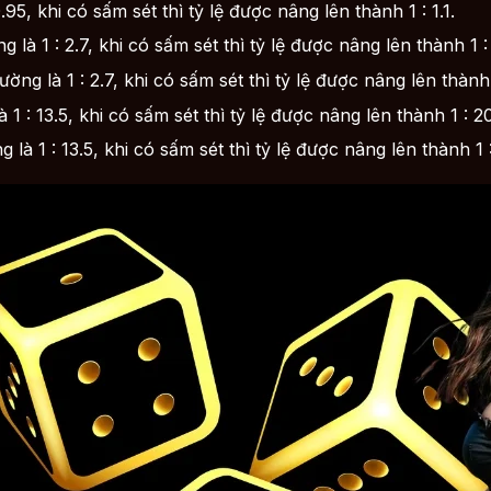
95, khi có sấm sét thì tỷ lệ được nâng lên thành 1 : 1.1.
à 1 : 2.7, khi có sấm sét thì tỷ lệ được nâng lên thành 1 : 
g là 1 : 2.7, khi có sấm sét thì tỷ lệ được nâng lên thành 1
 : 13.5, khi có sấm sét thì tỷ lệ được nâng lên thành 1 : 20
à 1 : 13.5, khi có sấm sét thì tỷ lệ được nâng lên thành 1 :