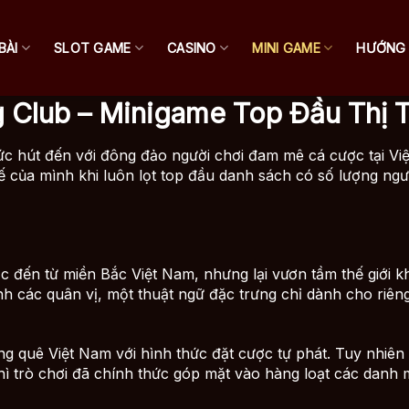
BÀI
SLOT GAME
CASINO
MINI GAME
HƯỚNG
 Club – Minigame Top Đầu Thị 
c hút đến với đông đảo người chơi đam mê cá cược tại Việt
 của mình khi luôn lọt top đầu danh sách có số lượng người
c đến từ miền Bắc Việt Nam, nhưng lại vươn tầm thế giới k
h các quân vị, một thuật ngữ đặc trưng chỉ dành cho riêng
ng quê Việt Nam với hình thức đặt cược tự phát. Tuy nhiên
hì trò chơi đã chính thức góp mặt vào hàng loạt các danh