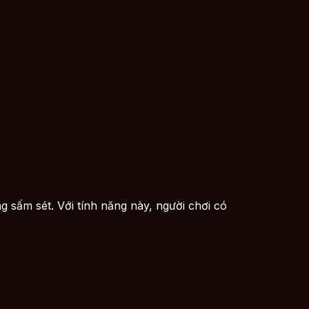
g sấm sét. Với tính năng này, người chơi có