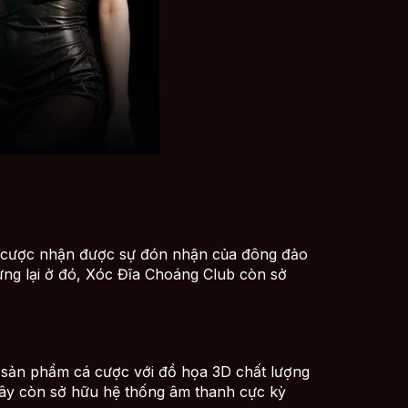
á cược nhận được sự đón nhận của đông đảo
ng lại ở đó, Xóc Đĩa Choáng Club còn sở
 sản phẩm cá cược với đồ họa 3D chất lượng
 đây còn sở hữu hệ thống âm thanh cực kỳ