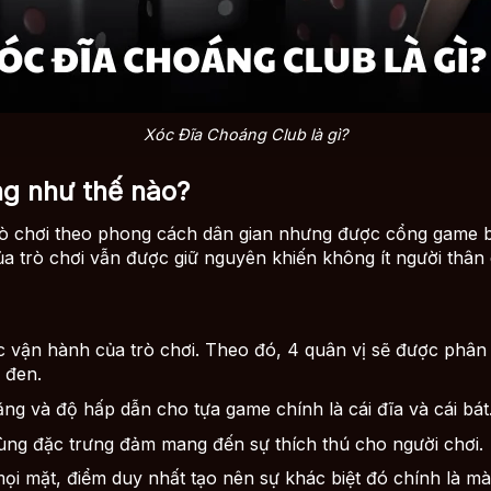
Xóc Đĩa Choáng Club là gì?
g như thế nào?
ò chơi theo phong cách dân gian nhưng được cổng game biến
ủa trò chơi vẫn được giữ nguyên khiến không ít người thân
ắc vận hành của trò chơi. Theo đó, 4 quân vị sẽ được phâ
 đen.
ng và độ hấp dẫn cho tựa game chính là cái đĩa và cái bát
cùng đặc trưng đảm mang đến sự thích thú cho người chơi.
ọi mặt, điểm duy nhất tạo nên sự khác biệt đó chính là mà