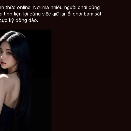
h thức online. Nơi mà nhiều người chơi cùng
tính tiện lợi cùng việc giữ lại lối chơi bám sát
 cực kỳ đông đảo.