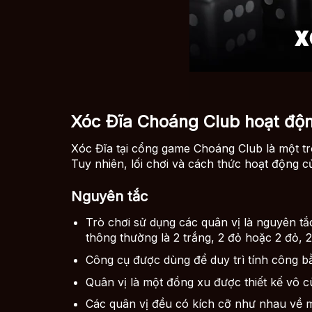
Xóc Đĩa Choáng Club hoạt độn
Xóc Đĩa tại cổng game Choáng Club là một tr
Tuy nhiên, lối chơi và cách thức hoạt động c
Nguyên tắc
Trò chơi sử dụng các quân vị là nguyên t
thông thường là 2 trắng, 2 đỏ hoặc 2 đỏ, 2
Công cụ được dùng để duy trì tính công bằ
Quân vị là một đồng xu được thiết kế vô 
Các quân vị đều có kích cỡ như nhau về m