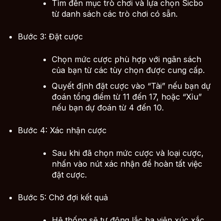
Tìm đến mục trò chơi và lựa chọn Sicbo
từ danh sách các trò chơi có sẵn.
Bước 3: Đặt cược
Chọn mức cược phù hợp với ngân sách
của bạn từ các tùy chọn được cung cấp.
Quyết định đặt cược vào “Tài” nếu bạn dự
đoán tổng điểm từ 11 đến 17, hoặc “Xỉu”
nếu bạn dự đoán từ 4 đến 10.
Bước 4: Xác nhận cược
Sau khi đã chọn mức cược và loại cược,
nhấn vào nút xác nhận để hoàn tất việc
đặt cược.
Bước 5: Chờ đợi kết quả
Hệ thống sẽ tự động lắc ba viên xúc xắc