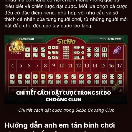
hiểu biết và chiến lược đặt cược. Mỗi lựa chọn cá cược
đều có đặc điểm riêng, phù hợp với nhu cầu và sở
thích cá nhân của từng người chơi, từ những người mới
bắt đầu cho đến các tay cược lão làng.
Chi tiết cách đặt cược trong Sicbo Choáng Club
Hướng dẫn anh em tân binh chơi