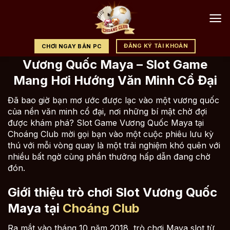
Chuyển
đến
nội
dung
ĐĂNG KÝ TÀI KHOẢN
CHƠI NGAY BẢN PC
Vương Quốc Maya – Slot Game
Mang Hơi Hướng Văn Minh Cổ Đại
Đã bao giờ bạn mơ ước được lạc vào một vương quốc
của nền văn minh cổ đại, nơi những bí mật chờ đợi
được khám phá? Slot Game Vương Quốc Maya tại
Choáng Club mời gọi bạn vào một cuộc phiêu lưu kỳ
thú với mỗi vòng quay là một trải nghiệm khó quên với
nhiều bất ngờ cùng phần thưởng hấp dẫn đang chờ
đón.
Giới thiệu trò chơi Slot Vương Quốc
Maya tại
Choáng Club
Ra mắt vào tháng 10 năm 2018, trò chơi Maya slot từ