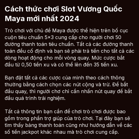
Cách thức chơi Slot Vương Quốc
Maya mới nhất 2024
Trò chơi với chủ đề Maya được thể hiện trên bố cục
cuộn tiêu chuẩn 5×3 cung cấp cho người chơi 50
đường thanh toán tiêu chuẩn. Tất cả các đường thanh
toán đều cố định và bạn sẽ phải trả tiền cho tất cả các
dòng hoạt động cho mỗi vòng quay. Mức cược bắt
đầu từ 0,50 tiền xu và có thể lên đến 35 tiền xu.
Bạn đặt tất cả các cược của mình theo cách thông
thường bằng cách chọn các nút cộng và trừ. Để bắt
đầu quay, thì người chơ chỉ cần nhấn nút quay để bắt
đầu quá trình trải nghiệm.
Tất cả thông tin bạn cần để chơi trò chơi được bao
gồm trong phần trợ giúp của trò chơi. Tại đây bạn sẽ
tìm thấy bảng thanh toán cũng như hướng dẫn về các
số tiền jackpot khác nhau mà trò chơi cung cấp.